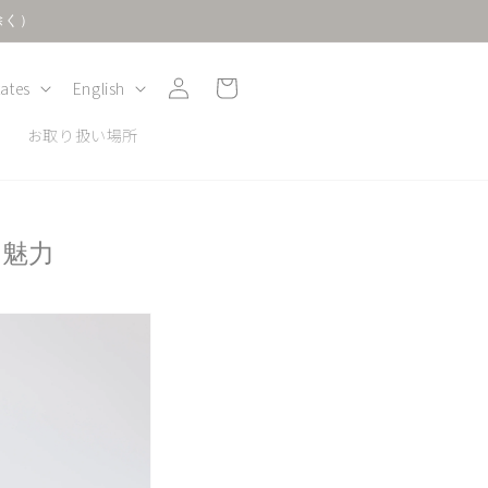
除く）
Log
L
Cart
States
English
in
a
y
お取り扱い場所
n
g
u
の魅力
a
g
e