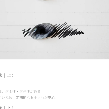
像｜上）
は、耐水性・耐光性がある。
すいため、定期的なお手入れが安心。
像｜下）