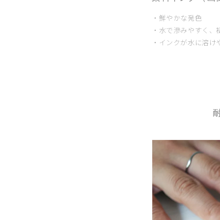
・鮮やかな発色
・水で滲みやすく、
・
インクが水に溶け