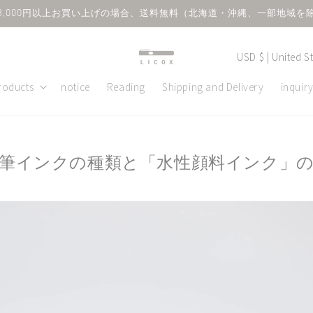
8,000円以上お買い上げの場合、送料無料（北海道・沖縄、一部地域を
C
USD $ | United 
o
roducts
notice
Reading
Shipping and Delivery
inquir
u
n
t
筆インクの種類と「水性顔料インク」
r
y
/
r
e
g
i