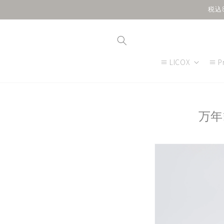
Skip to
税込
content
≡ LICOX
≡ P
万年