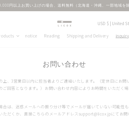
8,000円以上お買い上げの場合、送料無料（北海道・沖縄、一部地域を
C
USD $ | United 
o
roducts
notice
Reading
Shipping and Delivery
inquir
u
n
t
お問い合わせ
r
y
の上、3営業日以内に担当者よりご連絡いたします。（定休日にお問
/
のご回答となります。）お問い合わせ内容によりお時間をいただく場
r
e
場合は、迷惑メールへの振り分け等でメールが届いていない可能性も
g
ただくか、直接こちらのメールアドレスsupport@licox.jpにて
i