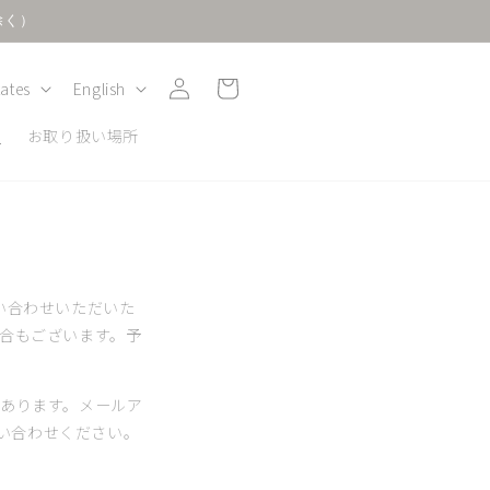
除く）
Log
L
Cart
States
English
in
a
y
お取り扱い場所
n
g
u
a
g
い合わせいただいた
e
合もございます。予
あります。メールア
お問い合わせください。