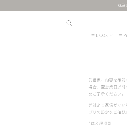
Skip to
税込
content
≡ LICOX
≡ P
受信後、内容を確認
場合、翌営業日以降
めご了承ください。
弊社より返信がない
プリの設定をご確認い
*は必須項目