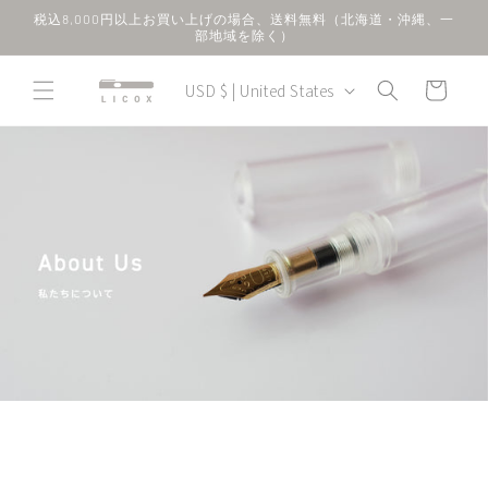
Skip to
税込8,000円以上お買い上げの場合、送料無料（北海道・沖縄、一
content
部地域を除く）
C
Cart
USD $ | United States
o
u
n
t
r
y
/
r
e
g
i
o
n