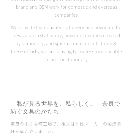
brand and OEM work for domestic and overseas
companies.
We provide high-quality stationery and advocate for
new value in stationery, new communities created
by stationery, and spiritual enrichment. Through
these efforts, we are striving to realize a sustainable
future for stationery.
「私が見る世界を、私らしく。」奈良で
紡ぐ文具のかたち。
奈良の小さな町工場で、祖父は水性マーカーの製造会
社を営んでいました。