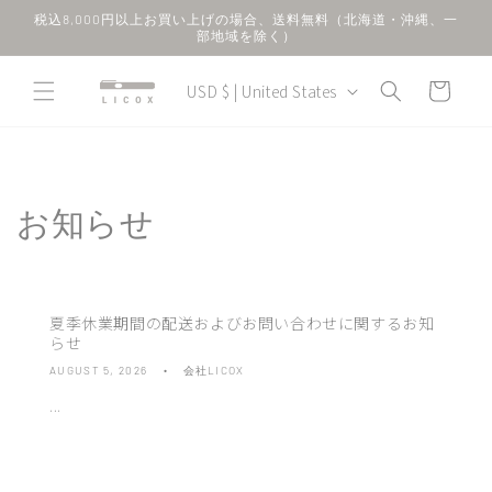
Skip to
税込8,000円以上お買い上げの場合、送料無料（北海道・沖縄、一
content
部地域を除く）
C
Cart
USD $ | United States
o
u
n
t
お知らせ
r
y
/
r
夏季休業期間の配送およびお問い合わせに関するお知
e
らせ
g
AUGUST 5, 2026
会社LICOX
i
...
o
n