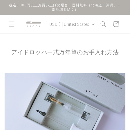
Skip to
税込8,000円以上お買い上げの場合、送料無料（北海道・沖縄、一
content
部地域を除く）
C
Cart
USD $ | United States
o
u
n
アイドロッパー式万年筆のお手入れ方法
t
r
y
/
r
e
g
i
o
n