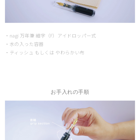
・nagi 万年筆 細字（F）アイドロッパー式
・水の入った容器
・ティッシュ もしくは やわらかい布
お手入れの手順